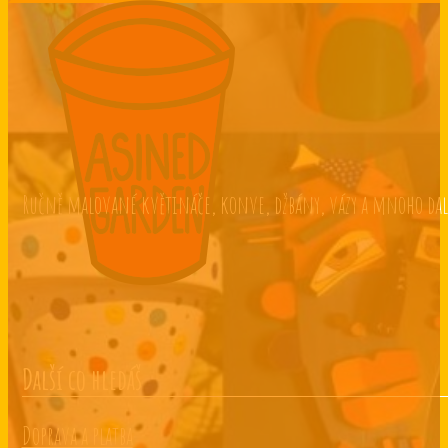
Ručně malované květináče, konve, džbány, vázy a mnoho dalšíh
Další co hledáš
Doprava a platba