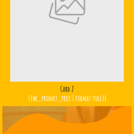
Card 2
{{wc_product_price | format:full}}