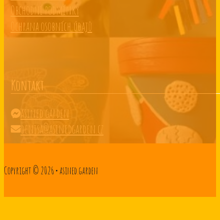
Obchodní podmínky
Ochrana osobních údajů
Kontakt
asined.garden
denisa@asinedgarden.cz
Copyright © 2026 • asined.garden