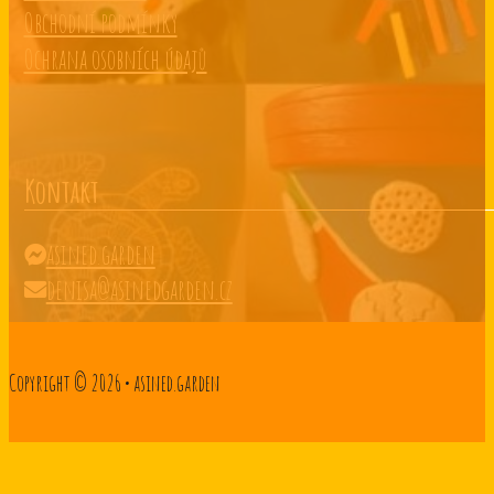
Obchodní podmínky
Ochrana osobních údajů
Kontakt
asined.garden
denisa@asinedgarden.cz
Copyright © 2026 • asined.garden