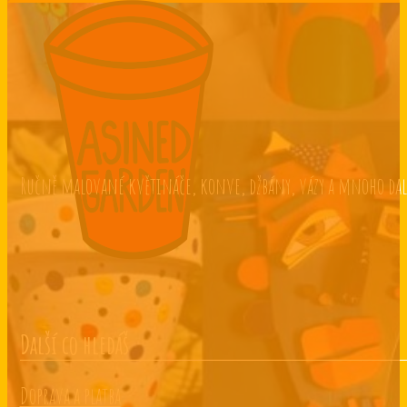
Ručně malované květináče, konve, džbány, vázy a mnoho dalšíh
Další co hledáš
Doprava a platba