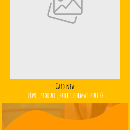
Card new
{{wc_product_price | format:full}}